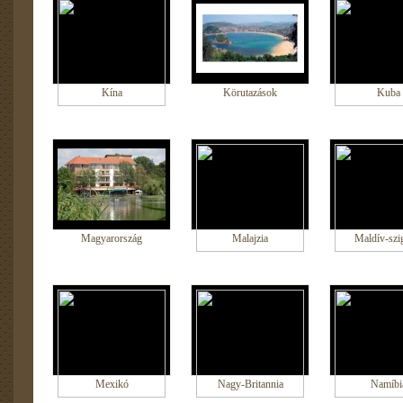
Kína
Körutazások
Kuba
Magyarország
Malajzia
Maldív-szi
Mexikó
Nagy-Britannia
Namíbi