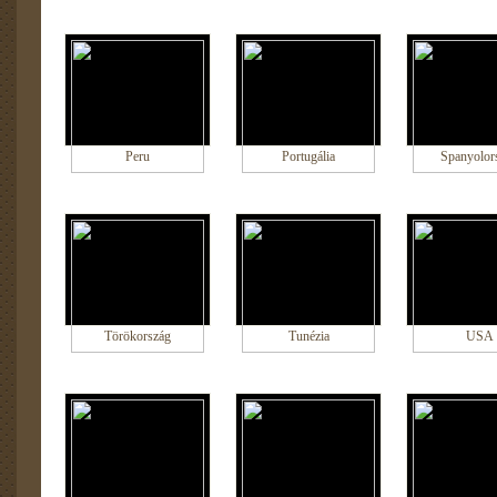
Peru
Portugália
Spanyolor
Törökország
Tunézia
USA