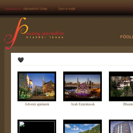
Ajánlatkérés:
Ajánlatkérő űrlap
|
Írjon e-mailt
FŐOL
Adventi ajánlatok
Arab Emirátusok
Bhutá