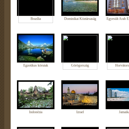
Brazília
Dominikai Köztársaság
Egyesült Arab E
Egzotikus körutak
Görögország
Horvátors
Indonézia
Izrael
Jamaik