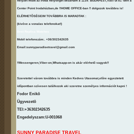
helyzet miatt az iroda helységet bezártam a 1139. BUDAPEST,Váci út 81 -ben a
Center Point Irodaházban,de ‼️HOME OFFICE-ban ‼️ dolgozok továbbra is!
ELÉRHETÕSÉGEIM TOVÁBBRA IS MARADTAK :
(kivéve a vonalas telefonokat!)
Best Replica Watches
MobiI telefonszám:. +36/302342635
Email:sunnyparadisetravel@gmail.com
‼️Messengeren,Viber-on,Whatsapp-on is akár elérhetõ vagyok‼️
Szeretettel várom továbbra is minden Kedves Utasomat,elõre egyeztetett
idõpontban szívesen találkozok aki szeretne személyes információt kapni !
Fodor Enikõ
Ügyvezetõ
TEl:+36302342635
Engedelyszam:U-001068
SUNNY PARADISE TRAVEL