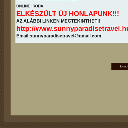
ONLINE IRODA
ELKÉSZÜLT ÚJ HONLAPUNK!!!
AZ ALÁBBI LINKEN MEGTEKINTHETI!
http://www.sunnyparadisetravel.h
Email:sunnyparadisetravel@gmail.com
továb