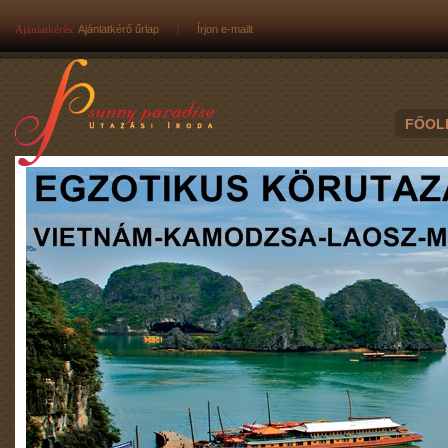
Ajánlatkérés:
Ajánlatkérő űrlap
|
Írjon e-mailt
FŐOL