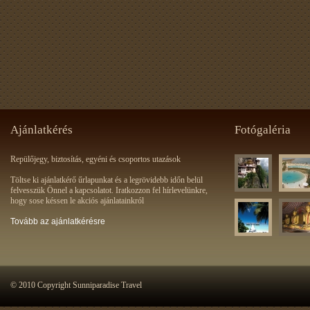
Ajánlatkérés
Fotógaléria
Repülőjegy, biztosítás, egyéni és csoportos utazások
Töltse ki ajánlatkérő űrlapunkat és a legrövidebb időn belül
felvesszük Önnel a kapcsolatot. Iratkozzon fel hírlevelünkre,
hogy sose késsen le akciós ajánlatainkról
Tovább az ajánlatkérésre
© 2010 Copyright Sunniparadise Travel