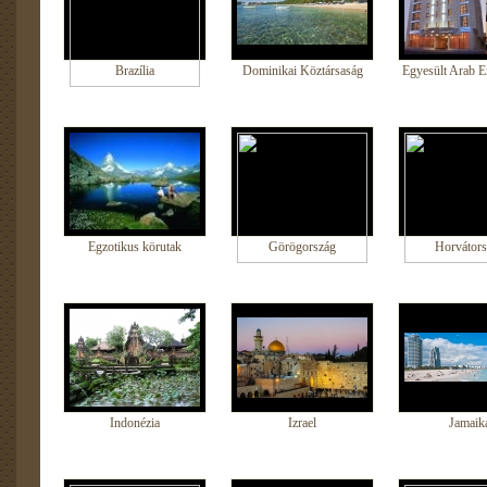
Brazília
Dominikai Köztársaság
Egyesült Arab E
Egzotikus körutak
Görögország
Horvátors
Indonézia
Izrael
Jamaik