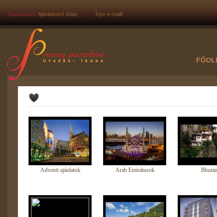
Ajánlatkérés:
Ajánlatkérő űrlap
|
Írjon e-mailt
FŐOL
Adventi ajánlatok
Arab Emirátusok
Bhutá