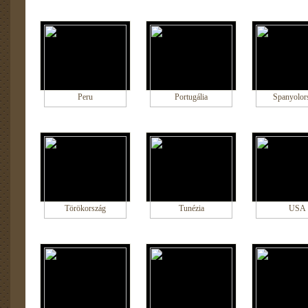
Peru
Portugália
Spanyolor
Törökország
Tunézia
USA