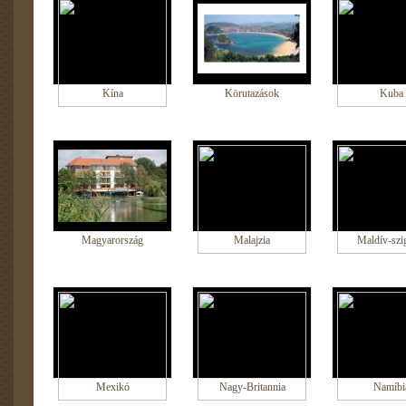
Kína
Körutazások
Kuba
Magyarország
Malajzia
Maldív-szi
Mexikó
Nagy-Britannia
Namíbi