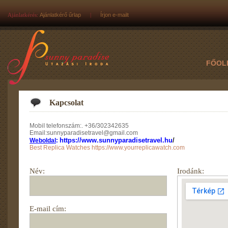
Ajánlatkérés:
Ajánlatkérő űrlap
|
Írjon e-mailt
FŐOL
Kapcsolat
MobiI telefonszám:. +36/302342635
Email:sunnyparadisetravel@gmail.com
https://www.sunnyparadisetravel.hu
/
Weboldal
:
Best Replica Watches
https://www.yourreplicawatch.com
Név:
Irodánk:
E-mail cím: