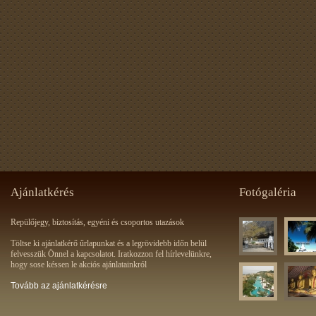
Ajánlatkérés
Fotógaléria
Repülőjegy, biztosítás, egyéni és csoportos utazások
Töltse ki ajánlatkérő űrlapunkat és a legrövidebb időn belül
felvesszük Önnel a kapcsolatot. Iratkozzon fel hírlevelünkre,
hogy sose késsen le akciós ajánlatainkról
Tovább az ajánlatkérésre