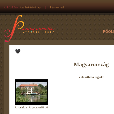
Ajánlatkérés:
Ajánlatkérő űrlap
|
Írjon e-mailt
FŐOL
Magyarország
Választható régiók:
Orosháza - Gyopárosfürdő