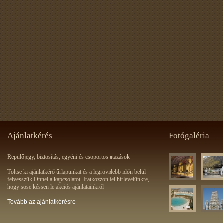
Ajánlatkérés
Fotógaléria
Repülőjegy, biztosítás, egyéni és csoportos utazások
Töltse ki ajánlatkérő űrlapunkat és a legrövidebb időn belül
felvesszük Önnel a kapcsolatot. Iratkozzon fel hírlevelünkre,
hogy sose késsen le akciós ajánlatainkról
Tovább az ajánlatkérésre