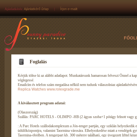
Ajánlatkérés:
Ajánlatkérő űrlap
|
Írjon e-mailt
FŐOL
Foglalás
Kérjük töltse ki az alábbi adatlapot. Munkatársunk hamarosan felveszi Önnel a kapc
véglegessé.
Emailcím és telefon szám megadása nélkül nem tudunk válaszolniaz ajánlatkérésére
Replica Watches
www.rolexgrade.me
A kiválasztott program adatai:
(Olaszország)
Szállás: PARC HOTELS - OLIMPO -HB (2 ágyas szoba+1 pótágy felnott vagy gy
: A Parc Hotels szállodakomplexum a Jón-tenger partján, egy sziklán helyezkedik el
üdülőközpontjra, valamint Taormina városára. Elhelyezkedése miatt a vendégek gy
Taormina-öbölben. A tengerpart kb. 300 méterre található, egy üvegezett lifttel köz