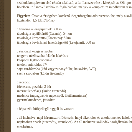
szállodakomplexum alsó részén található, a Le Terrazze rész a középső, az Olimpo p
hotelben ún "sarok" szobák is foglalhatóak, melyek a komplexum mindhárom részén
Figyelem!
Catania térségében kötelező idegenforgalmi adót vezettek be, mely a szá
fizetendő,. 1,5 EUR/fő/nap.
: távolság a tengerparttól: 300 m
távolság a repülőtértől (Catania): 54 km
távolság a központtól(Taormina): 6 km
távolság a bevásárlási lehetőségektől (Letojanni): 500 m
: standard kétágyas szoba
tengerre néző szoba felárért lekérésre
központi légkondicionáló
telefon, műholdas TV
saját fürdőszoba (kád vagy zuhanyfülke, hajszárító, WC)
széf a szobában (külön fizetendő)
: recepció
főétterem, pizzéria, 2 bár
internet lehetőség (külön fizetendő)
medence (napágyak és napernyők illetékmentesen)
gyermekmedence, játszótér
: félpanzió: büféjellegű reggeli és vacsora
: all inclusive: napi háromszori főétkezés, helyi alkoholos és alkoholmentes italok k
napközben snack (sütemény, szendvics). Az all inclusive szállodák szolgáltatásai 
eltérhetnek.