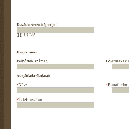
Utazás tervezett időpontja
:
[]-[]: HUF/fô
Utazók száma:
Felnőttek száma:
Gyermekek 
Az ajánlatkérő adatai:
Név:
E-mail cím:
*
*
Telefonszám:
*