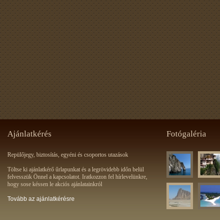
Ajánlatkérés
Fotógaléria
Repülőjegy, biztosítás, egyéni és csoportos utazások
Töltse ki ajánlatkérő űrlapunkat és a legrövidebb időn belül
felvesszük Önnel a kapcsolatot. Iratkozzon fel hírlevelünkre,
hogy sose késsen le akciós ajánlatainkról
Tovább az ajánlatkérésre