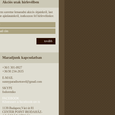
Akciós utak hírlevélben
m szeretne lemaradni akicós útjainkról, last
e ajánlatainkról, iratkozzon fel hírlevelünkre.
tovább
Maradjunk kapcsolatban
+36/1 301-0927
+36/30 234-2635
E-MAIL
sunnyparadisetravel@gmail.com
SKYPE
fodoreniko
FACEBOOK
Kövessen a facebook-on is
1139.Budapest,Váci út 81
CENTER POINT IRODAHÁZ-