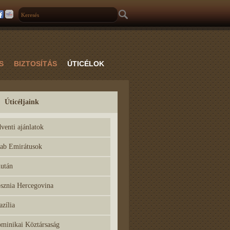
S
BIZTOSÍTÁS
ÚTICÉLOK
Úticéljaink
venti ajánlatok
ab Emirátusok
után
sznia Hercegovina
azília
minikai Köztársaság