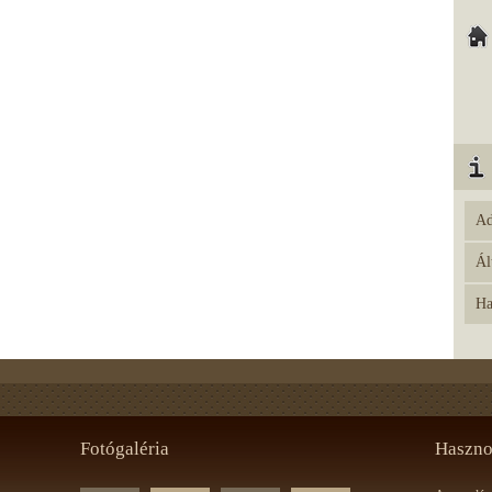
Ad
Ál
Ha
Fotógaléria
Haszno