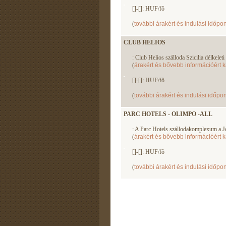
[]-[]: HUF/fô
(
további árakért és indulási időpon
CLUB HELIOS
: Club Helios szálloda Szicilia délkelet
(
árakért és bővebb információért k
[]-[]: HUF/fô
(
további árakért és indulási időpon
PARC HOTELS - OLIMPO -ALL
: A Parc Hotels szállodakomplexum a Jón
(
árakért és bővebb információért k
[]-[]: HUF/fô
(
további árakért és indulási időpon