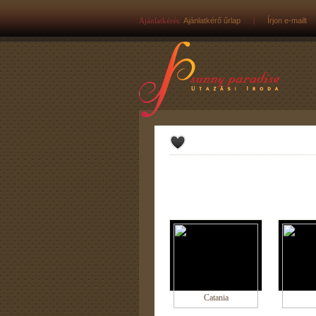
Ajánlatkérés:
Ajánlatkérő űrlap
|
Írjon e-mailt
Catania