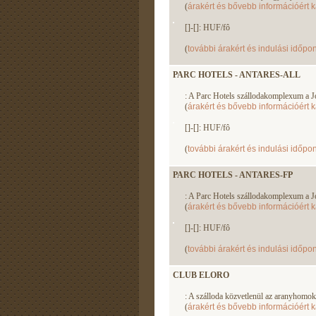
(
árakért és bővebb információért k
[]-[]: HUF/fô
(
további árakért és indulási időpon
PARC HOTELS - ANTARES-ALL
: A Parc Hotels szállodakomplexum a Jón
(
árakért és bővebb információért k
[]-[]: HUF/fô
(
további árakért és indulási időpon
PARC HOTELS - ANTARES-FP
: A Parc Hotels szállodakomplexum a Jón
(
árakért és bővebb információért k
[]-[]: HUF/fô
(
további árakért és indulási időpon
CLUB ELORO
: A szálloda közvetlenül az aranyhomokos
(
árakért és bővebb információért k