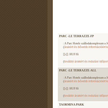
PARC -LE TERRAZZE-FP
: A Parc Hotels szállodakomplexum a Jón
(
árakért és bővebb információért k
[]-[]: HUF/fô
(
további árakért és indulási időpon
PARC -LE TERRAZZE-ALL
: A Parc Hotels szállodakomplexum a Jón
(
árakért és bővebb információért k
[]-[]: HUF/fô
(
további árakért és indulási időpon
TAORMINA PARK