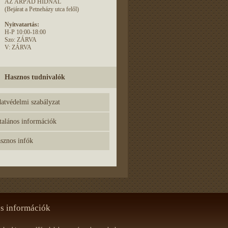
AZ ÁRPÁD HÍDNÁL
(Bejárat a Petneházy utca felől)
Nyitvatartás:
H-P 10:00-18:00
Szo: ZÁRVA
V: ZÁRVA
Hasznos tudnivalók
atvédelmi szabályzat
talános információk
sznos infók
s információk