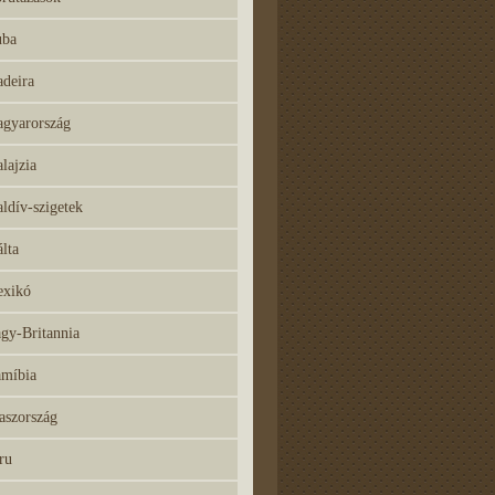
ba
deira
gyarország
lajzia
ldív-szigetek
lta
xikó
gy-Britannia
míbia
aszország
ru