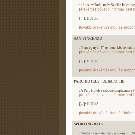
: 4*-os szálloda, mely Szicília keleti p
(
árakért és bővebb információért k
[]-[]: HUF/fô
(
további árakért és indulási időpon
SAN VINCENZO
: Nemrég nyílt 4*-os hotel közvetlenül 
(
árakért és bővebb információért k
[]-[]: HUF/fô
(
további árakért és indulási időpon
PARC HOTELS - OLIMPO -HB
: A Parc Hotels szállodakomplexum a Jón
(
árakért és bővebb információért k
[]-[]: HUF/fô
(
további árakért és indulási időpon
SPORTING BAIA
: Modern szálloda, mely a gyönyörű Na