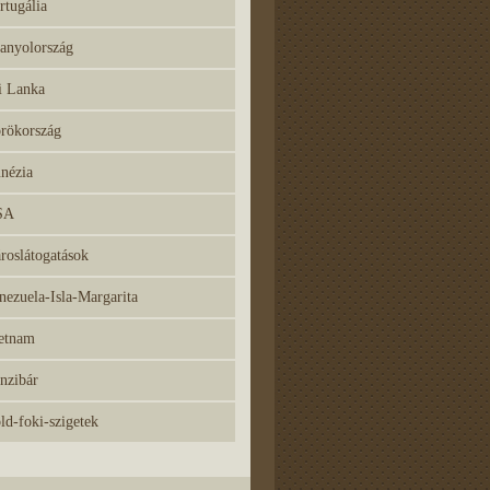
rtugália
anyolország
i Lanka
rökország
nézia
SA
roslátogatások
nezuela-Isla-Margarita
etnam
nzibár
ld-foki-szigetek