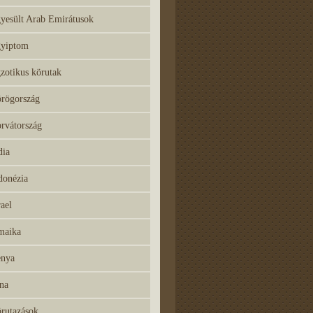
yesült Arab Emirátusok
yiptom
zotikus körutak
rögország
rvátország
dia
donézia
rael
maika
nya
na
rutazások