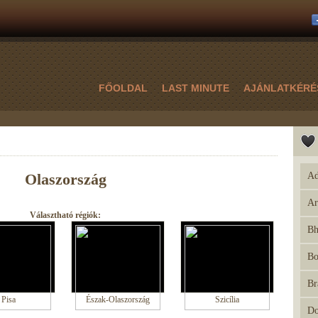
FŐOLDAL
LAST MINUTE
AJÁNLATKÉRÉ
Olaszország
Ad
Ar
Választható régiók:
Bh
Bo
Br
Pisa
Észak-Olaszország
Szicília
Do