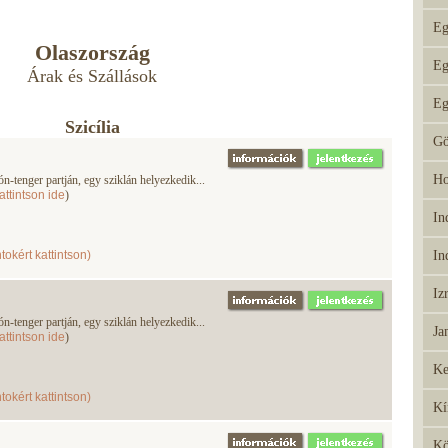
Eg
Olaszország
Eg
Árak és Szállások
Eg
Szicília
Gö
Ho
-tenger partján, egy sziklán helyezkedik...
attintson ide
)
In
tokért kattintson)
In
Iz
-tenger partján, egy sziklán helyezkedik...
Ja
attintson ide
)
Ke
tokért kattintson)
Kí
Kö