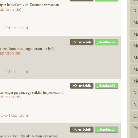
artjain helyezkedik el, Taormina városában...
attintson ide
)
Ku
Ma
tokért kattintson)
Ma
Ma
a szép homokos tengerparton, melytől...
attintson ide
)
Ma
Má
tokért kattintson)
Me
-tenger partján, egy sziklán helyezkedik...
Na
attintson ide
)
Na
tokért kattintson)
Ol
Pe
xos öbölben fekszik. A tetőn egy napos...