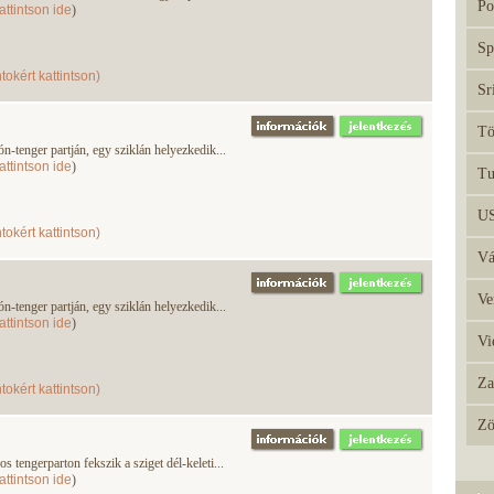
Po
attintson ide
)
Sp
tokért kattintson)
Sr
Tö
-tenger partján, egy sziklán helyezkedik...
attintson ide
)
Tu
U
tokért kattintson)
Vá
Ve
-tenger partján, egy sziklán helyezkedik...
attintson ide
)
Vi
Za
tokért kattintson)
Zö
 tengerparton fekszik a sziget dél-keleti...
attintson ide
)