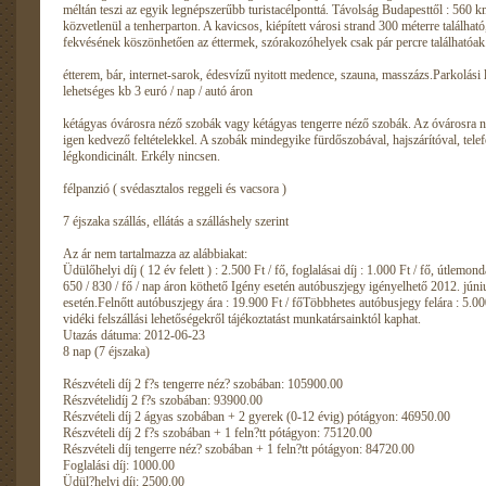
méltán teszi az egyik legnépszerűbb turistacélponttá. Távolság Budapesttől : 560 k
közvetlenül a tenherparton. A kavicsos, kiépített városi strand 300 méterre találh
fekvésének köszönhetően az éttermek, szórakozóhelyek csak pár percre találhatóak
étterem, bár, internet-sarok, édesvízű nyitott medence, szauna, masszázs.Parkolási 
lehetséges kb 3 euró / nap / autó áron
kétágyas óvárosra néző szobák vagy kétágyas tengerre néző szobák. Az óvárosra 
igen kedvező feltételekkel. A szobák mindegyike fürdőszobával, hajszárítóval, telefon
légkondicinált. Erkély nincsen.
félpanzió ( svédasztalos reggeli és vacsora )
7 éjszaka szállás, ellátás a szálláshely szerint
Az ár nem tartalmazza az alábbiakat:
Üdülőhelyi díj ( 12 év felett ) : 2.500 Ft / fő, foglalásai díj : 1.000 Ft / fő, útlemon
650 / 830 / fő / nap áron köthető Igény esetén autóbuszjegy igényelhető 2012. jún
esetén.Felnőtt autóbuszjegy ára : 19.900 Ft / főTöbbhetes autóbusjegy felára : 5.00
vidéki felszállási lehetőségekről tájékoztatást munkatársainktól kaphat.
Utazás dátuma: 2012-06-23
8 nap (7 éjszaka)
Részvételi díj 2 f?s tengerre néz? szobában: 105900.00
Részvételidíj 2 f?s szobában: 93900.00
Részvételi díj 2 ágyas szobában + 2 gyerek (0-12 évig) pótágyon: 46950.00
Részvételi díj 2 f?s szobában + 1 feln?tt pótágyon: 75120.00
Részvételi díj tengerre néz? szobában + 1 feln?tt pótágyon: 84720.00
Foglalási díj: 1000.00
Üdül?helyi díj: 2500.00