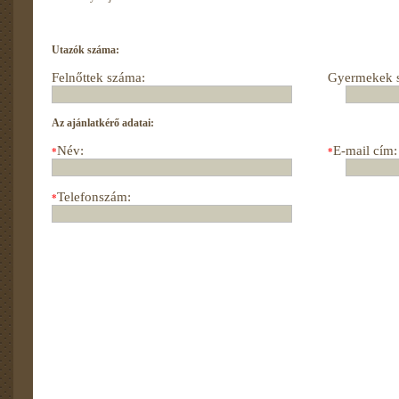
Utazók száma:
Felnőttek száma:
Gyermekek 
Az ajánlatkérő adatai:
Név:
E-mail cím:
*
*
Telefonszám:
*