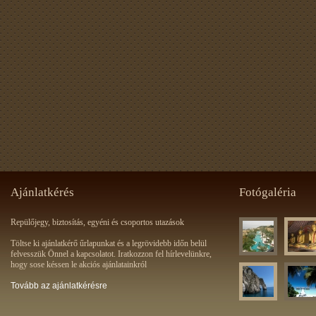
Ajánlatkérés
Fotógaléria
Repülőjegy, biztosítás, egyéni és csoportos utazások
Töltse ki ajánlatkérő űrlapunkat és a legrövidebb időn belül
felvesszük Önnel a kapcsolatot. Iratkozzon fel hírlevelünkre,
hogy sose késsen le akciós ajánlatainkról
Tovább az ajánlatkérésre