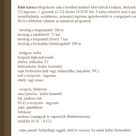
Klub kártya
Megérkezés után a hotelban kötelező klub kártyát kiváltani, Melynek
12) ingyenes, 2. gyermek (2-12) részére 14 EUR /hét. A kártya lehetővé teszi a spor
strandröplanda, asztalitenisz, petanque) ingyenes igénybevételét és a tengerparti sz
Wi-fi a lobbyban valamint az animációs programok.
: távolság a tengerparttól: 100 m
távolság a repülőtértől: 75 km
távolság a központtól (Noto): 7 km
távolság a bevásárlási lehetőségektől: 100 m
: kétágyas szoba
központi légkondicionáló
telefon, műholdas TV
hűtőszekrény (külön fizetendő)
saját fürdőszoba (kád vagy zuhanyfülke, hajszárító, WC)
széf a recepción - ingyenes
erkély vagy terasz
: recepció, főétterem
olasz pizzéria - külön fizetendő
bár, medence bár
Wi-Fi a recepción - ingyenes
üzlet, ajándékbolt
fodrászat
medence (napágyak és napernyők illetékmentesen)
miniklub (6.16. - 9.15.)
: teljes panzió: büféjellegű reggeli, ebéd és vacsora. Az italok külön fizetendőek.