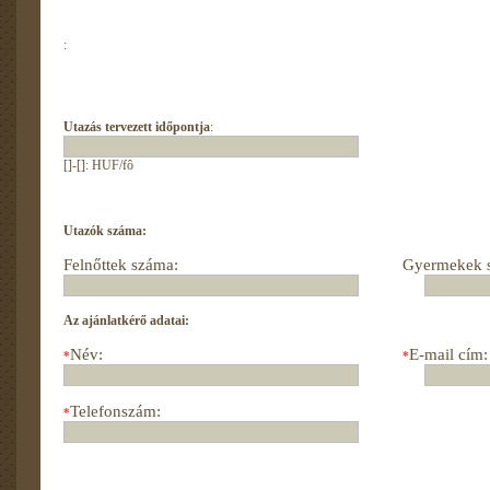
:
Utazás tervezett időpontja
:
[]-[]: HUF/fô
Utazók száma:
Felnőttek száma:
Gyermekek 
Az ajánlatkérő adatai:
Név:
E-mail cím:
*
*
Telefonszám:
*