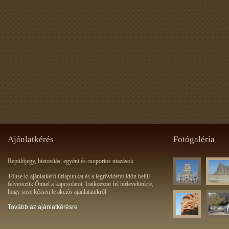
Ajánlatkérés
Fotógaléria
Repülőjegy, biztosítás, egyéni és csoportos utazások
Töltse ki ajánlatkérő űrlapunkat és a legrövidebb időn belül
felvesszük Önnel a kapcsolatot. Iratkozzon fel hírlevelünkre,
hogy sose késsen le akciós ajánlatainkról
Tovább az ajánlatkérésre