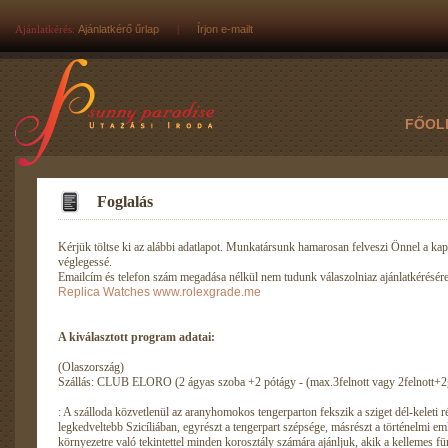
Ajánlatkérés:
Ajánlatkérő űrlap
|
Írjon e-mailt
FŐOL
Foglalás
Kérjük töltse ki az alábbi adatlapot. Munkatársunk hamarosan felveszi Önnel a kapc
véglegessé.
Emailcím és telefon szám megadása nélkül nem tudunk válaszolniaz ajánlatkérésére
Replica Watches
www.rolexgrade.me
A kiválasztott program adatai:
(Olaszország)
Szállás: CLUB ELORO (2 ágyas szoba +2 pótágy - (max.3felnott vagy 2felnott+2
: A szálloda közvetlenül az aranyhomokos tengerparton fekszik a sziget dél-keleti 
legkedveltebb Szicíliában, egyrészt a tengerpart szépsége, másrészt a történelmi e
környezetre való tekintettel minden korosztály számára ajánljuk, akik a kellemes fü